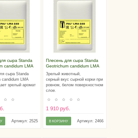
для сыра Standa
Плесень для сыра Standa
um candidum LMA
Geotrichum candidum LMA
(на 100 литров
GEO 371 (на 100 литров
ля сыра Standa
Зрелый животный,
молока)
m candidum LMA
серный вкус сырной корки при
ает зрелый аромат
ровном, белом поверхностном
слое.
б.
1 910 руб.
Артикул:
2525
Артикул:
2466
НУ
В КОРЗИНУ