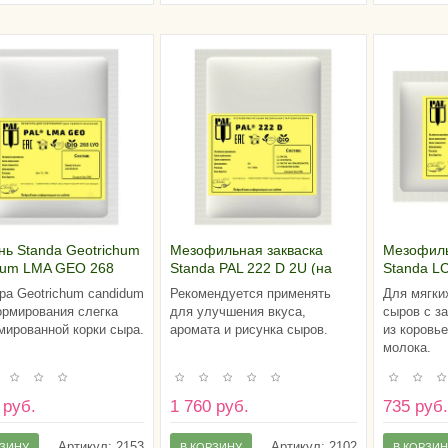
нь Standa Geotrichum
Мезофильная закваска
Мезофиль
dum LMA GEO 268
Standa PAL 222 D 2U (на
Standa LC
200 литров молока)
литров м
ра Geotrichum candidum
Рекомендуется применять
Для мягки
рмирования слегка
для улучшения вкуса,
сыров с з
ированной корки сыра.
аромата и рисунка сыров.
из коровье
молока.
 руб.
1 760 руб.
735 руб
Артикул:
2153
Артикул:
2102
РЗИНУ
В КОРЗИНУ
В КОРЗИ