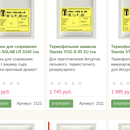
рии для созревания
Термофильная закваска
Термофил
a NSLAB LR 3240 (на
Standa YOG 8-30 2U (на
Standa ST
у молока)
100 литров молока)
литров м
ка для созревания.
Для приготовления йогуртов:
Термофиль
т вашему сыру
питьевого, термостатного,
микроорга
но-ореховый аромат!
резервуарного.
для йогур
 руб.
1 745 руб.
1 985 ру
Артикул:
2121
Артикул:
2111
РЗИНУ
В КОРЗИНУ
В КОРЗИ
ЮЗИВНО!
ЭКСКЛЮЗИВНО!
 У НАС!
ТОЛЬКО У НАС!