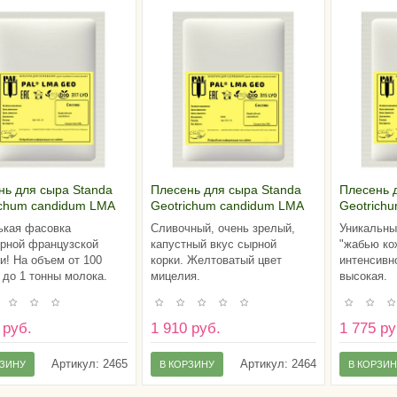
нь для сыра Standa
Плесень для сыра Standa
Плесень 
ichum candidum LMA
Geotrichum candidum LMA
Geotrich
17 (на 100 литров
GEO 315 (на 100 литров
GEO 301 
кая фасовка
Сливочный, очень зрелый,
Уникальны
а)
молока)
молока)
рной французской
капустный вкус сырной
"жабью ко
и! На объем от 100
корки. Желтоватый цвет
интенсивн
 до 1 тонны молока.
мицелия.
высокая.
 руб.
1 910 руб.
1 775 ру
Артикул:
2465
Артикул:
2464
РЗИНУ
В КОРЗИНУ
В КОРЗИ