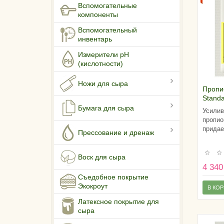
Вспомогательные
компоненты
Вспомогательный
инвентарь
Измерители pH
(кислотности)
Ножи для сыра
Пропи
Stand
1-3 то
Бумага для сыра
Усилив
пропио
придае
Прессование и дренаж
Воск для сыра
4 340
Съедобное покрытие
Экокроут
В КО
Латексное покрытие для
сыра