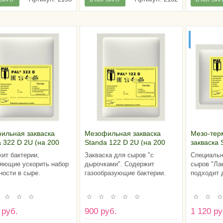
ДЛЯ СЫР
ЛАКТИК
ильная закваска
Мезофильная закваска
Мезо-те
 322 D 2U (на 200
Standa 122 D 2U (на 200
закваска 
в молока)
литров молока)
100l (на 
ит бактерии,
Закваска для сыров "с
Специальн
яющие ускорить набор
дырочками". Содержит
сыров "Ла
ности в сыре.
газообразующие бактерии.
подходит 
 руб.
900 руб.
1 120 ру