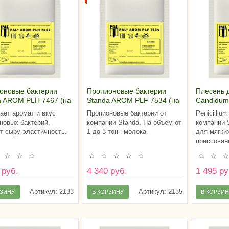
оновые бактерии
Пропионовые бактерии
Плесень д
a AROM PLH 7467 (на
Standa AROM PLF 7534 (на
Candidum
нны молока)
1-3 тонны молока)
литров м
ает аромат и вкус
Пропионовые бактерии от
Penicilliu
новых бактерий,
компании Standa. На объем от
компании 
т сыру эластичность.
1 до 3 тонн молока.
для мягких
прессован
 руб.
4 340 руб.
1 495 ру
Артикул:
2133
Артикул:
2135
РЗИНУ
В КОРЗИНУ
В КОРЗИ