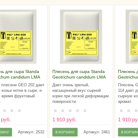
нь для сыра Standa
Плесень для сыра Standa
Плесень 
ichum candidum LMA
Geotrichum candidum LMA
Geotrich
02 (на 100 литров
GEO 121 (на 100 литров
GEO 114 
плесени GEO 202 дает
Дает очень зрелый,
Плесень G
а)
молока)
молока)
 козьи нотки в сыре, и
насыщенный вкус сырной
114 дает 
е время фруктовый
корки при легкой деформации
сырную ко
.
поверхности.
аромат.
 руб.
1 910 руб.
1 910 ру
Артикул:
2532
Артикул:
2461
РЗИНУ
В КОРЗИНУ
В КОРЗИ