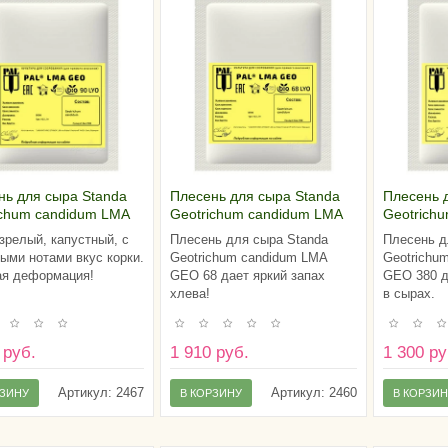
нь для сыра Standa
Плесень для сыра Standa
Плесень 
ichum candidum LMA
Geotrichum candidum LMA
Geotrich
0 (на 100 литров
GEO 68 (на 100 литров
GEO 380 
зрелый, капустный, с
Плесень для сыра Standa
Плесень д
а)
молока)
молока)
ыми нотами вкус корки.
Geotrichum candidum LMA
Geotrichu
я деформация!
GEO 68 дает яркий запах
GEO 380 д
хлева!
в сырах.
 руб.
1 910 руб.
1 300 ру
Артикул:
2467
Артикул:
2460
РЗИНУ
В КОРЗИНУ
В КОРЗИ