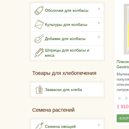
Оболочки для колбасы
Культуры для колбасы
Добавки для колбасы
Шприцы для колбасы и
мяса
Плесе
Geotr
GEO 3
Товары для хлебопечения
Малень
молок
популя
плесен
Закваски для хлеба
литров
1 910
Семена растений
В КО
Семена овощей