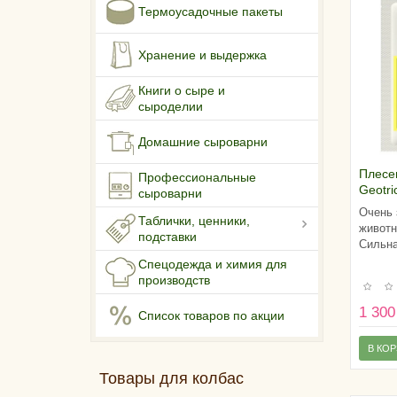
Термоусадочные пакеты
Хранение и выдержка
Книги о сыре и
сыроделии
Домашние сыроварни
Плесе
Профессиональные
Geotr
сыроварни
GEO 9
Очень 
Таблички, ценники,
молок
животн
подставки
Сильна
Спецодежда и химия для
производств
1 300
Список товаров по акции
В КО
Товары для колбас