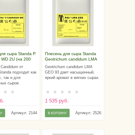
ля сыра Standa P.
Плесень для сыра Standa
 WD 2U (на 200
Geotrichum candidum LMA
олока)
GEO 93 (на 100 литров
m Candidum от
Geotrichum candidum LMA
молока)
Standa подходит как
GEO 93 дает насыщенный,
, так и для
яркий аромат в мягких сырах.
ных сыров.
б.
1 535 руб.
Артикул:
2144
Артикул:
2526
НУ
В КОРЗИНУ