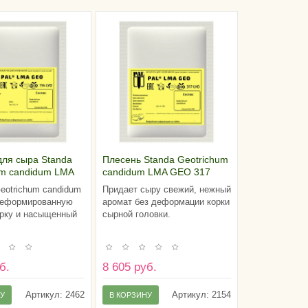
для сыра Standa
Плесень Standa Geotrichum
um candidum LMA
candidum LMA GEO 317
(на 100 литров
eotrichum candidum
Придает сыру свежий, нежный
деформированную
аромат без деформации корки
рку и насыщенный
сырной головки.
б.
8 605 руб.
Артикул:
2462
Артикул:
2154
НУ
В КОРЗИНУ