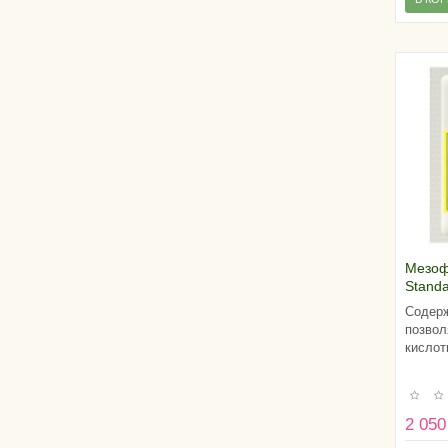
Мезоф
Standa
литро
Содерж
позвол
кислот
2 050