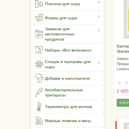
Плесени для сыра
Формы для сыра
Закваски для
кисломолочных
продуктов
Бакте
Наборы «Все включено»
Stand
1 тонн
Заквас
Специи и приправы для
Придас
сыра
сливоч
Добавки и наполнители
Антибактериальные
1 665
препараты
В КО
Термометры для молока
Мерные ложечки и весы
ЭКСКЛ
ТОЛЬКО