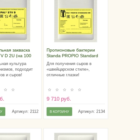
ьная закваска
Пропионовые бактерии
V D 2U (на 100
Standa PROPIO Standard
олока)
RM (на 10-15 тонн молока)
ная культура
Для получения сыров в
низмов, подходит
«швейцарском стиле»,
тов и сыров!
отличные глазки!
б.
9 710 руб.
Артикул:
2112
Артикул:
2134
НУ
В КОРЗИНУ