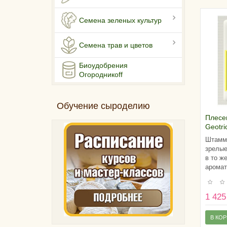
Семена зеленых культур
Семена трав и цветов
Биоудобрения
Огородникоff
Обучение сыроделию
Плесе
Geotr
GEO 2
Штамм 
молок
зрелые
в то ж
аромат
1 425
В КО