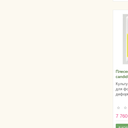
Плесе
candi
Культу
для фо
деформ
7 760
В КО