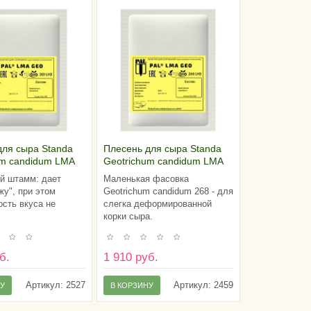
для сыра Standa
Плесень для сыра Standa
um candidum LMA
Geotrichum candidum LMA
(на 100 литров
GEO 268 (на 100 литров
й штамм: дает
Маленькая фасовка
молока)
жу", при этом
Geotrichum candidum 268 - для
ость вкуса не
слегка деформированной
корки сыра.
б.
1 910 руб.
Артикул:
2527
Артикул:
2459
НУ
В КОРЗИНУ