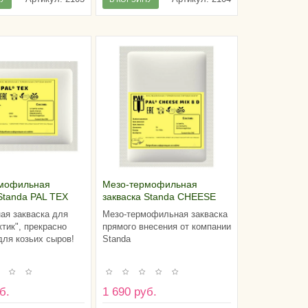
ОВ
!
рмофильная
Мезо-термофильная
Standa PAL TEX
закваска Standa CHEESE
100 литров молока)
MIX 8D 2U (на 200 литров
ая закваска для
Мезо-термофильная закваска
молока)
ктик", прекрасно
прямого внесения от компании
для козьих сыров!
Standa
б.
1 690 руб.