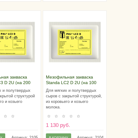
ная закваска
Мезофильная закваска
3 D 2U (на 200
Standa LC2 D 2U (на 100
олока)
литров молока)
х и полутвердых
Для мягких и полутвердых
акрытой структурой
сыров с закрытой структурой,
го и козьего
из коровьего и козьего
молока.
.
1 130 руб.
Артикул:
2105
Артикул:
2104
НУ
В КОРЗИНУ