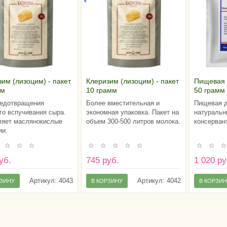
им (лизоцим) - пакет
Клеризим (лизоцим) - пакет
Пищевая 
мм
10 грамм
50 грамм
едотвращения
Более вместительная и
Пищевая д
го вспучивания сыра.
экономная упаковка. Пакет на
натуральн
яет маслянокислые
объем 300-500 литров молока.
консервант
ии.
уб.
745 руб.
1 020 ру
Артикул:
4043
Артикул:
4042
РЗИНУ
В КОРЗИНУ
В КОРЗИ