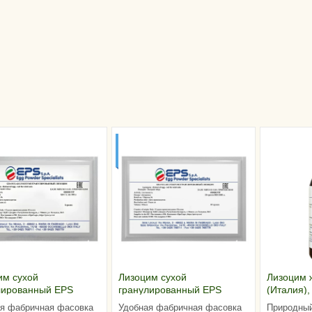
0-100
НА 500-1000
ТРОВ
ЛИТРОВ
ЛОКА
МОЛОКА
им сухой
Лизоцим сухой
Лизоцим 
лированный EPS
гранулированный EPS
(Италия),
я), 1 грамм
(Италия), 10 грамм
я фабричная фасовка
Удобная фабричная фасовка
Природный