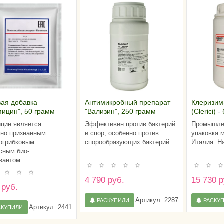
ая добавка
Антимикробный препарат
Клеризим
мицин", 50 грамм
"Вализин", 250 грамм
(Clerici) 
цин является
Эффективен против бактерий
Промышле
но признанным
и спор, особенно против
упаковка м
огрибковым
спорообразующих бактерий.
Италия. На
сным био-
вантом.
4 790 руб.
15 730 р
 руб.
Артикул:
2287
РАСКУПИЛИ
РАСКУ
Артикул:
2441
СКУПИЛИ