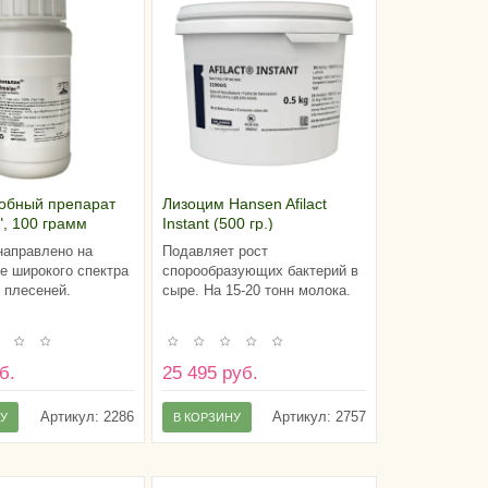
обный препарат
Лизоцим Hansen Afilact
", 100 грамм
Instant (500 гр.)
направлено на
Подавляет рост
е широкого спектра
спорообразующих бактерий в
 плесеней.
сыре. На 15-20 тонн молока.
б.
25 495 руб.
Артикул:
2286
Артикул:
2757
НУ
В КОРЗИНУ