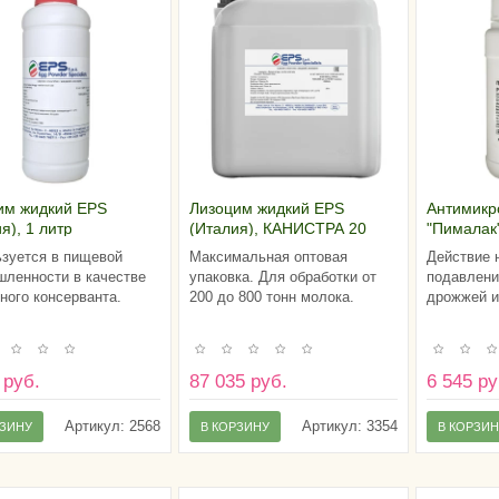
им жидкий EPS
Лизоцим жидкий EPS
Антимикр
я), 1 литр
(Италия), КАНИСТРА 20
"Пималак
литров
зуется в пищевой
Максимальная оптовая
Действие 
ленности в качестве
упаковка. Для обработки от
подавлени
ного консерванта.
200 до 800 тонн молока.
дрожжей и
 руб.
87 035 руб.
6 545 ру
Артикул:
2568
Артикул:
3354
РЗИНУ
В КОРЗИНУ
В КОРЗИ