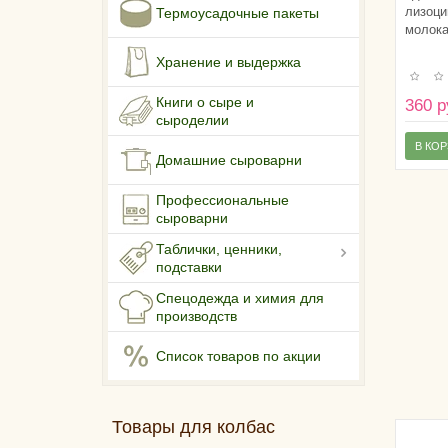
лизоци
Термоусадочные пакеты
молока
Хранение и выдержка
Книги о сыре и
360 р
сыроделии
В КО
Домашние сыроварни
Профессиональные
сыроварни
Таблички, ценники,
подставки
Спецодежда и химия для
производств
Список товаров по акции
Товары для колбас