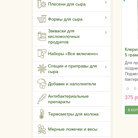
Плесени для сыра
Формы для сыра
Закваски для
кисломолочных
продуктов
Клериз
Наборы «Все включено»
5 гра
Для пр
Специи и приправы для
поздне
сыра
Подавл
бактер
Добавки и наполнители
Антибактериальные
375 р
препараты
В КО
Термометры для молока
Мерные ложечки и весы