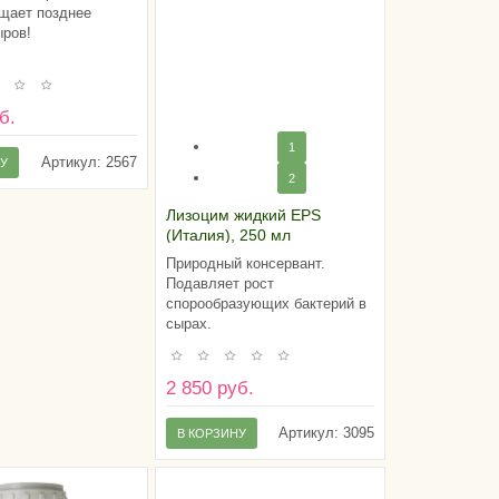
щает позднее
ыров!
б.
1
Артикул:
2567
НУ
2
Лизоцим жидкий EPS
(Италия), 250 мл
Природный консервант.
Подавляет рост
спорообразующих бактерий в
сырах.
2 850 руб.
Артикул:
3095
В КОРЗИНУ