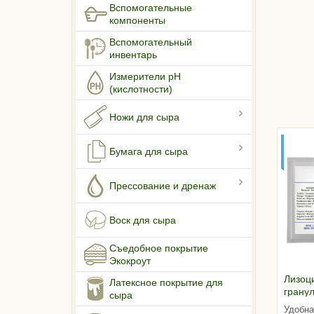
Вспомогательные
компоненты
Вспомогательный
инвентарь
Измерители pH
(кислотности)
Ножи для сыра
НА 5
Бумага для сыра
ЛИ
МО
Прессование и дренаж
Воск для сыра
Съедобное покрытие
Экокроут
Лизоц
Латексное покрытие для
грану
сыра
(Итали
Удобна