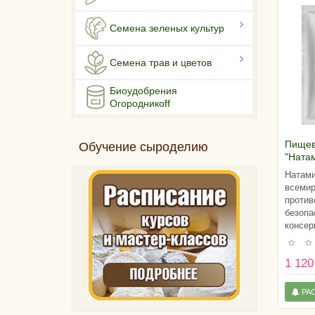
Семена зеленых культур
Семена трав и цветов
Биоудобрения
Огородникоff
Пищев
Обучение сыроделию
"Ната
Натами
всемир
против
безопа
консер
1 120
РА