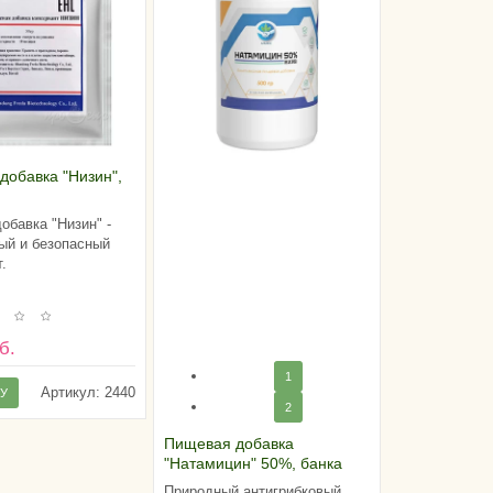
добавка "Низин",
обавка "Низин" -
ый и безопасный
.
б.
1
Артикул:
2440
НУ
2
Пищевая добавка
"Натамицин" 50%, банка
500 грамм
Природный антигрибковый